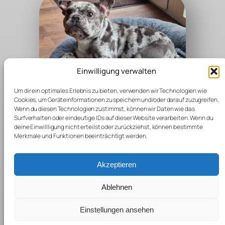
Einwilligung verwalten
Um dir ein optimales Erlebnis zu bieten, verwenden wir Technologien wie
Cookies, um Geräteinformationen zu speichern und/oder darauf zuzugreifen.
Wenn du diesen Technologien zustimmst, können wir Daten wie das
Surfverhalten oder eindeutige IDs auf dieser Website verarbeiten. Wenn du
White Walker of Bambully
deine Einwillligung nicht erteilst oder zurückziehst, können bestimmte
Merkmale und Funktionen beeinträchtigt werden.
Wurftag: 20.05.2017
Akzeptieren
Ablehnen
Impressum
Datenschutz
Einstellungen ansehen